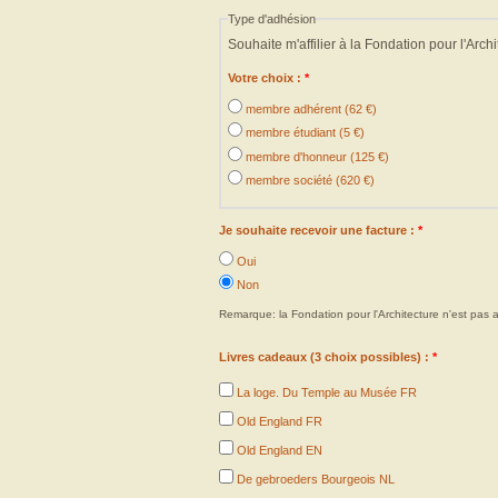
Type d'adhésion
Souhaite m'affilier à la Fondation pour l'Archi
Votre choix :
*
membre adhérent (62 €)
membre étudiant (5 €)
membre d'honneur (125 €)
membre société (620 €)
Je souhaite recevoir une facture :
*
Oui
Non
Remarque: la Fondation pour l'Architecture n'est pas a
Livres cadeaux (3 choix possibles) :
*
La loge. Du Temple au Musée FR
Old England FR
Old England EN
De gebroeders Bourgeois NL