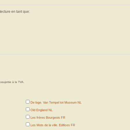
tecture en tant que:
ssujettie à la TVA.
De loge. Van Tempel tot Museum NL
Old England NL
Les frères Bourgeois FR
Les Mots de la ville. Edifices FR