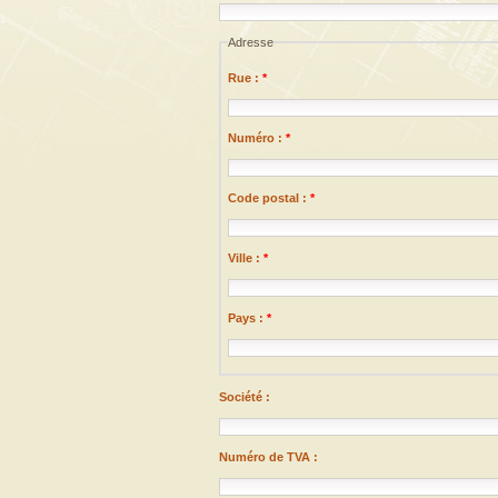
Adresse
Rue :
*
Numéro :
*
Code postal :
*
Ville :
*
Pays :
*
Société :
Numéro de TVA :