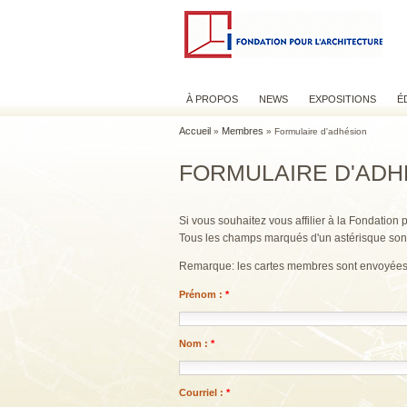
À PROPOS
NEWS
EXPOSITIONS
É
Accueil
Membres
»
» Formulaire d'adhésion
FORMULAIRE D'ADH
Si vous souhaitez vous affilier à la Fondation 
Tous les champs marqués d'un astérisque sont
Remarque: les cartes membres sont envoyées
Prénom :
*
Nom :
*
Courriel :
*